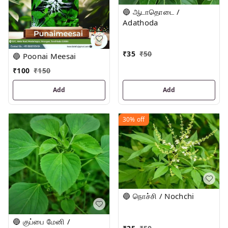
🔵 ஆடாதொடை /
Adathoda
₹
35
₹
50
🔵 Poonai Meesai
₹
100
₹
150
Add
Add
30%
off
🔵 நொச்சி / Nochchi
🔵 குப்பை மேனி /