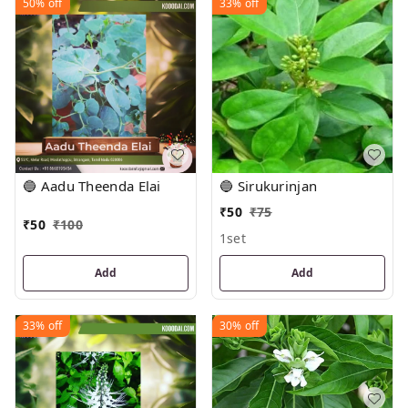
50%
off
33%
off
🔵 Aadu Theenda Elai
🔵 Sirukurinjan
₹
50
₹
75
₹
50
₹
100
1set
Add
Add
33%
off
30%
off