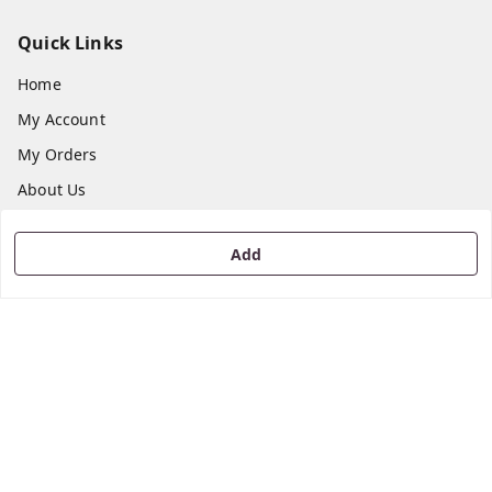
Quick Links
Home
My Account
My Orders
About Us
Payment Policy
Add
Privacy Policy
Return & Refund Policy
Shipping Policy
Terms and Conditions
Contact Us
Get In Touch