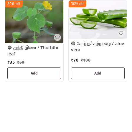
30%
off
30%
off
🔵 சோற்றுக்கற்றாழை / aloe
🔵 துத்தி இலை / Thuththi
vera
leaf
₹
70
₹
100
₹
35
₹
50
Add
Add