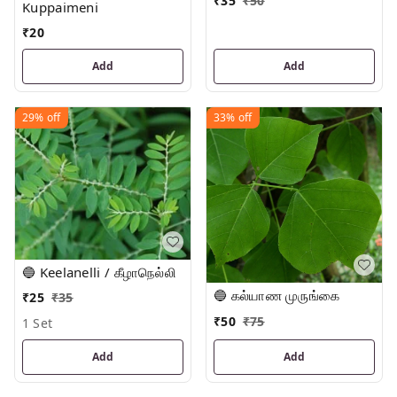
₹
35
₹
50
Kuppaimeni
₹
20
Add
Add
29%
off
33%
off
🔵 Keelanelli / கீழாநெல்லி
🔵 கல்யாண முருங்கை
₹
25
₹
35
₹
50
₹
75
1 Set
Add
Add