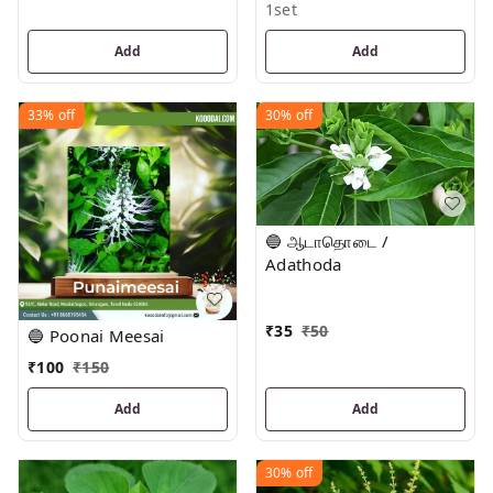
1set
Add
Add
33%
off
30%
off
🔵 ஆடாதொடை /
Adathoda
₹
35
₹
50
🔵 Poonai Meesai
₹
100
₹
150
Add
Add
30%
off