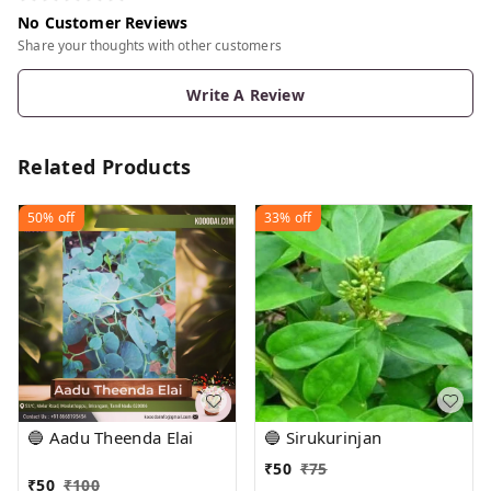
No Customer Reviews
Share your thoughts with other customers
Write A Review
Related Products
50%
off
33%
off
🔵 Aadu Theenda Elai
🔵 Sirukurinjan
₹
50
₹
75
₹
50
₹
100