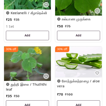
🔵 Keelanelli / கீழாநெல்லி
🔵 கல்யாண முருங்கை
₹
25
₹
35
₹
50
₹
75
1 Set
Add
Add
30%
off
30%
off
🔵 சோற்றுக்கற்றாழை / aloe
🔵 துத்தி இலை / Thuththi
vera
leaf
₹
70
₹
100
₹
35
₹
50
Add
Add