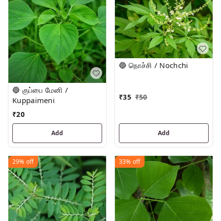
🔵 நொச்சி / Nochchi
🔵 குப்பை மேனி /
₹
35
₹
50
Kuppaimeni
₹
20
Add
Add
29%
off
33%
off